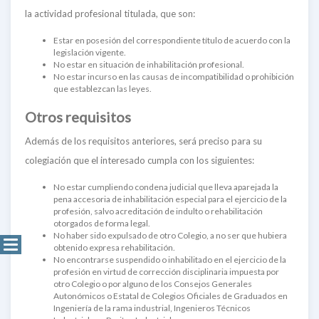
la actividad profesional titulada, que son:
Estar en posesión del correspondiente título de acuerdo con la
legislación vigente.
No estar en situación de inhabilitación profesional.
No estar incurso en las causas de incompatibilidad o prohibición
que establezcan las leyes.
Otros requisitos
Además de los requisitos anteriores, será preciso para su
colegiación que el interesado cumpla con los siguientes:
No estar cumpliendo condena judicial que lleva aparejada la
pena accesoria de inhabilitación especial para el ejercicio de la
profesión, salvo acreditación de indulto o rehabilitación
otorgados de forma legal.
No haber sido expulsado de otro Colegio, a no ser que hubiera
obtenido expresa rehabilitación.
No encontrarse suspendido o inhabilitado en el ejercicio de la
profesión en virtud de corrección disciplinaria impuesta por
otro Colegio o por alguno de los Consejos Generales
Autonómicos o Estatal de Colegios Oficiales de Graduados en
Ingeniería de la rama industrial, Ingenieros Técnicos