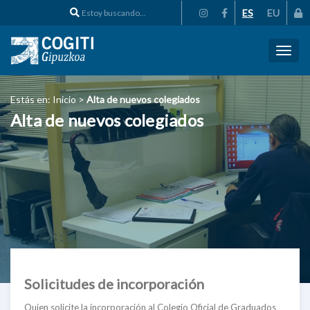
ES
EU
Toggl
naviga
Estás en:
Inicio
>
Alta de nuevos colegiados
Alta de nuevos colegiados
Solicitudes de incorporación
Quien solicite la incorporación al Colegio Oficial de Graduados