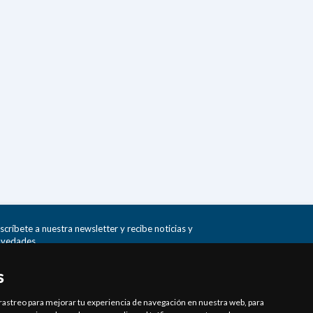
scríbete a nuestra newsletter y recibe noticias y
vedades.
Enviar
s
rastreo para mejorar tu experiencia de navegación en nuestra web, para