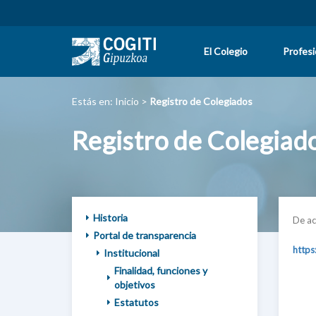
El Colegio
Profes
Estás en:
Inicio
>
Registro de Colegiados
Registro de Colegiad
Historia
De ac
Portal de transparencia
https
Institucional
Finalidad, funciones y
objetivos
Estatutos