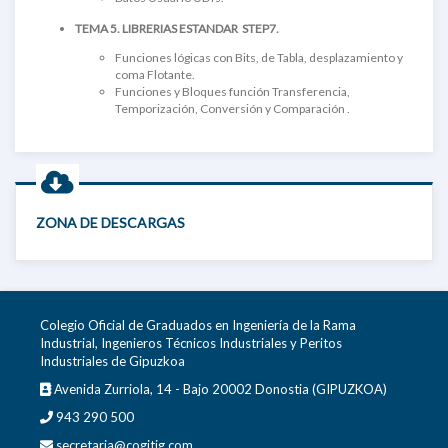
TEMA 5. LIBRERIAS ESTANDAR STEP7.
Funciones lógicas con Bits, de Tabla, desplazamiento y
coma Flotante.
Funciones y Bloques función Transferencia,
Temporización, Conversión y Comparación .
ZONA DE DESCARGAS
Colegio Oficial de Graduados en Ingeniería de la Rama
Industrial, Ingenieros Técnicos Industriales y Peritos
Industriales de Gipuzkoa
Avenida Zurriola, 14 - Bajo 20002 Donostia (GIPUZKOA)
943 290 500
secretaria@cogitig.com